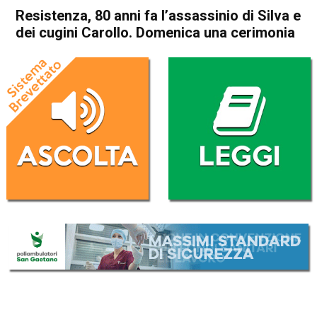
Resistenza, 80 anni fa l’assassinio di Silva e
dei cugini Carollo. Domenica una cerimonia
Home
Thiene
Lugo di Vicenza
Attualità
Thiene
Calvene
Cultura e spettacoli
In Evidenza
Lugo di Vicenza
Schio
Marano Vicentino
Resistenza, 80 anni fa
l’assassinio di Silva e dei
cugini Carollo. Domenica una
cerimonia
Da
Omar Dal Maso
27 Marzo 2025
(aggiornato il
28 Marzo 2025 10:33
)