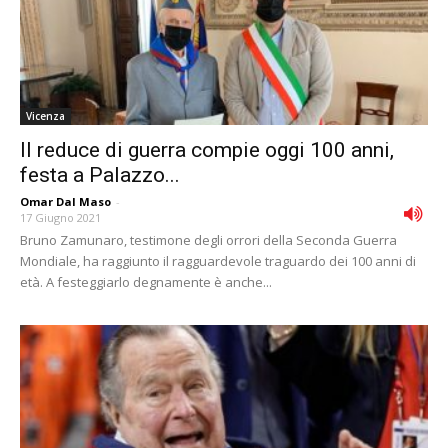
Vicenza
Il reduce di guerra compie oggi 100 anni,
festa a Palazzo...
Omar Dal Maso
-
17 Giugno 2021
Bruno Zamunaro, testimone degli orrori della Seconda Guerra
Mondiale, ha raggiunto il ragguardevole traguardo dei 100 anni di
età. A festeggiarlo degnamente è anche...