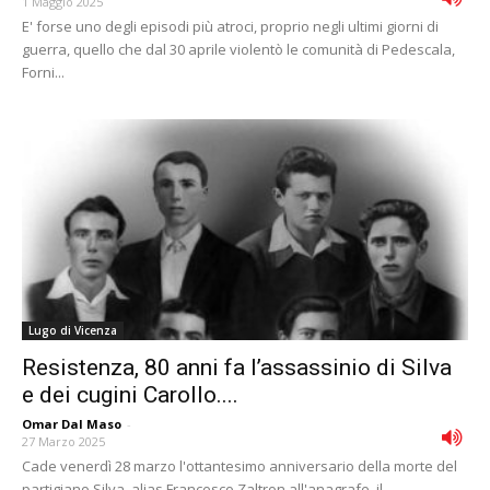
1 Maggio 2025
E' forse uno degli episodi più atroci, proprio negli ultimi giorni di
guerra, quello che dal 30 aprile violentò le comunità di Pedescala,
Forni...
Lugo di Vicenza
Resistenza, 80 anni fa l’assassinio di Silva
e dei cugini Carollo....
Omar Dal Maso
-
27 Marzo 2025
Cade venerdì 28 marzo l'ottantesimo anniversario della morte del
partigiano Silva, alias Francesco Zaltron all'anagrafe, il