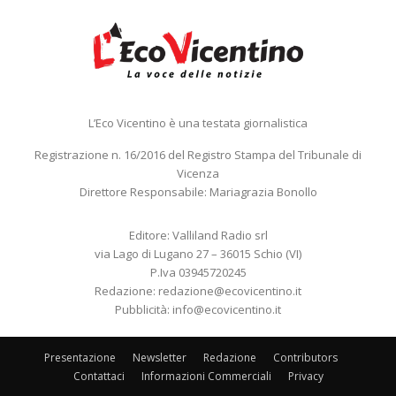
L’Eco Vicentino è una testata giornalistica
Registrazione n. 16/2016 del Registro Stampa del Tribunale di
Vicenza
Direttore Responsabile: Mariagrazia Bonollo
Editore: Valliland Radio srl
via Lago di Lugano 27 – 36015 Schio (VI)
P.Iva 03945720245
Redazione:
redazione@ecovicentino.it
Pubblicità:
info@ecovicentino.it
Presentazione
Newsletter
Redazione
Contributors
Contattaci
Informazioni Commerciali
Privacy