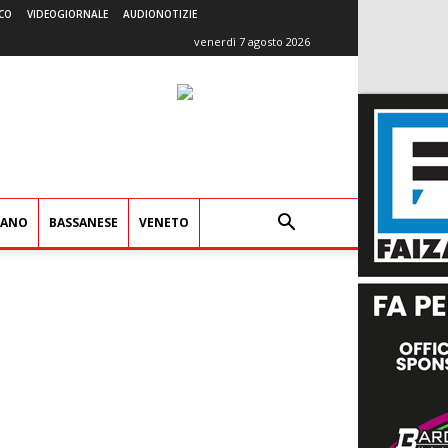
CO
VIDEOGIORNALE
AUDIONOTIZIE
venerdì 7 agosto 2026
IANO
BASSANESE
VENETO