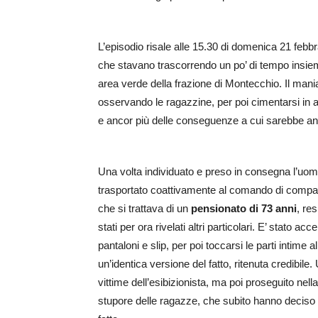
L’episodio risale alle 15.30 di domenica 21 febb
che stavano trascorrendo un po’ di tempo insieme
area verde della frazione di Montecchio. Il man
osservando le ragazzine, per poi cimentarsi in a
e ancor più delle conseguenze a cui sarebbe anda
Una volta individuato e preso in consegna l’uomo,
trasportato coattivamente al comando di compagn
che si trattava di un
pensionato di 73 anni
, re
stati per ora rivelati altri particolari. E’ stato a
pantaloni e slip, per poi toccarsi le parti intime 
un’identica versione del fatto, ritenuta credibi
vittime dell’esibizionista, ma poi proseguito nell
stupore delle ragazze, che subito hanno deciso