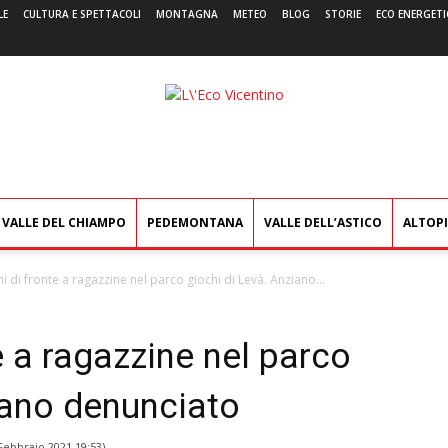
LE
CULTURA E SPETTACOLI
MONTAGNA
METEO
BLOG
STORIE
ECO ENERGETI
L'Eco
Vicentino
VALLE DEL CHIAMPO
PEDEMONTANA
VALLE DELL’ASTICO
ALTOP
ni di fronte a ragazzine nel parco giochi di Levà. Anziano...
e a ragazzine nel parco
iano denunciato
Febbraio 2021 19:53
)