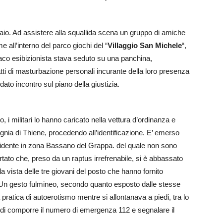
raio. Ad assistere alla squallida scena un gruppo di amiche
 all’interno del parco giochi del “
Villaggio San Michele
“,
iaco esibizionista stava seduto su una panchina,
tti di masturbazione personali incurante della loro presenza
to incontro sul piano della giustizia.
 i militari lo hanno caricato nella vettura d’ordinanza e
ia di Thiene, procedendo all’identificazione. E’ emerso
sidente in zona Bassano del Grappa. del quale non sono
ccertato che, preso da un raptus irrefrenabile, si è abbassato
alla vista delle tre giovani del posto che hanno fornito
le. Un gesto fulmineo, secondo quanto esposto dalle stesse
a pratica di autoerotismo mentre si allontanava a piedi, tra lo
 di comporre il numero di emergenza 112 e segnalare il