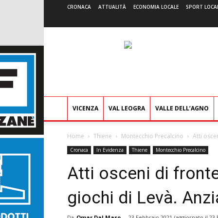
CRONACA
ATTUALITÀ
ECONOMIA LOCALE
SPORT LOCA
VICENZA
VAL LEOGRA
VALLE DELL’AGNO
Home
Thiene
Montecchio Precalcino
Atti osce
Cronaca
In Evidenza
Thiene
Montecchio Precalcino
Atti osceni di front
giochi di Levà. Anz
Da
Omar Dal Maso
-
23 Febbraio 2021
(aggiornato il
23 