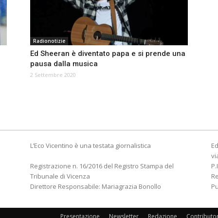
Radionotizie
Ed Sheeran è diventato papa e si prende una
pausa dalla musica
2 Settembre 2020
L’Eco Vicentino è una testata giornalistica
Ed
vi
Registrazione n. 16/2016 del Registro Stampa del
P.
Tribunale di Vicenza
R
Direttore Responsabile: Mariagrazia Bonollo
Pu
Presentazione
Newsletter
Redazione
Contributo