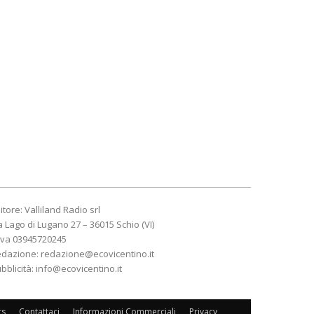
itore: Valliland Radio srl
a Lago di Lugano 27 – 36015 Schio (VI)
Iva 03945720245
edazione:
redazione@ecovicentino.it
bblicità:
info@ecovicentino.it
rs
Contattaci
Informazioni Commerciali
Privacy