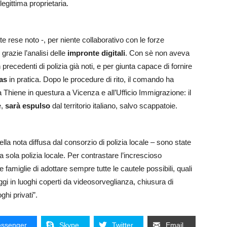
egittima proprietaria.
te rese noto -, per niente collaborativo con le forze
 grazie l’analisi delle
impronte digitali
. Con sè non aveva
recedenti di polizia già noti, e per giunta capace di fornire
ias
in pratica. Dopo le procedure di rito, il comando ha
 Thiene in questura a Vicenza e all’Ufficio Immigrazione: il
e,
sarà espulso
dal territorio italiano, salvo scappatoie.
la nota diffusa dal consorzio di polizia locale – sono state
a sola polizia locale. Per contrastare l’increscioso
amiglie di adottare sempre tutte le cautele possibili, quali
eggi in luoghi coperti da videosorveglianza, chiusura di
ghi privati”.
ssenger
Skype
Twitter
Email