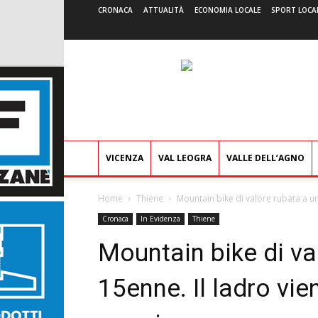
CRONACA
ATTUALITÀ
ECONOMIA LOCALE
SPORT LOCA
VICENZA
VAL LEOGRA
VALLE DELL’AGNO
Home
Thiene
Mountain bike di valore rubata a una
Cronaca
In Evidenza
Thiene
Mountain bike di va
15enne. Il ladro vie