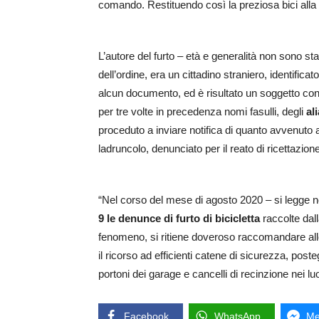
comando. Restituendo così la preziosa bici alla l
L’autore del furto – età e generalità non sono sta
dell’ordine, era un cittadino straniero, identificato
alcun documento, ed è risultato un soggetto con p
per tre volte in precedenza nomi fasulli, degli
al
proceduto a inviare notifica di quanto avvenuto a
ladruncolo, denunciato per il reato di ricettazion
“Nel corso del mese di agosto 2020 – si legge nel
9 le denunce di furto di bicicletta
raccolte dall
fenomeno, si ritiene doveroso raccomandare alle f
il ricorso ad efficienti catene di sicurezza, post
portoni dei garage e cancelli di recinzione nei luo
Facebook
WhatsApp
Me