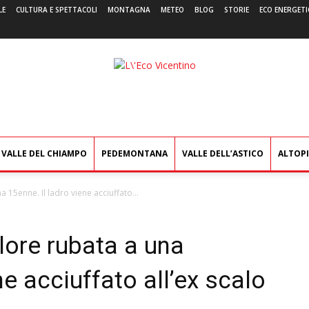
LE
CULTURA E SPETTACOLI
MONTAGNA
METEO
BLOG
STORIE
ECO ENERGETI
L'Eco
Vicentino
VALLE DEL CHIAMPO
PEDEMONTANA
VALLE DELL’ASTICO
ALTOP
 15enne. Il ladro viene acciuffato...
lore rubata a una
ne acciuffato all’ex scalo