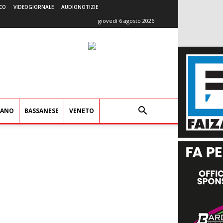
CO
VIDEOGIORNALE
AUDIONOTIZIE
giovedì 6 agosto 2026
IANO
BASSANESE
VENETO