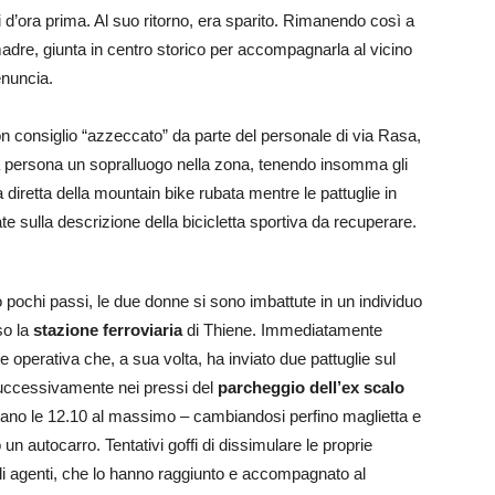
ti d’ora prima. Al suo ritorno, era sparito. Rimanendo così a
madre, giunta in centro storico per accompagnarla al vicino
enuncia.
con consiglio “azzeccato” da parte del personale di via Rasa,
ima persona un sopralluogo nella zona, tenendo insomma gli
diretta della mountain bike rubata mentre le pattuglie in
te sulla descrizione della bicicletta sportiva da recuperare.
o pochi passi, le due donne si sono imbattute in un individuo
rso la
stazione ferroviaria
di Thiene. Immediatamente
e operativa che, a sua volta, ha inviato due pattuglie sul
successivamente nei pressi del
parcheggio dell’ex scalo
erano le 12.10 al massimo – cambiandosi perfino maglietta e
n autocarro. Tentativi goffi di dissimulare le proprie
gli agenti, che lo hanno raggiunto e accompagnato al