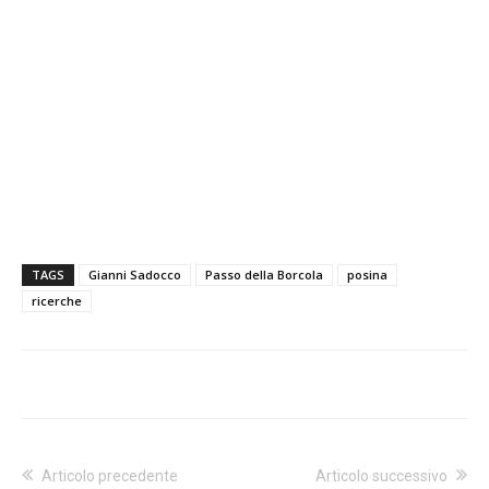
TAGS
Gianni Sadocco
Passo della Borcola
posina
ricerche
Articolo precedente
Articolo successivo