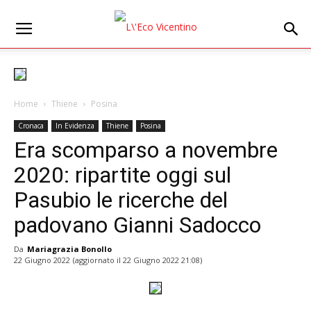
Home
Thiene
Posina
Cronaca
In Evidenza
Thiene
Posina
Era scomparso a novembre
2020: ripartite oggi sul
Pasubio le ricerche del
padovano Gianni Sadocco
Da
Mariagrazia Bonollo
22 Giugno 2022
(aggiornato il
22 Giugno 2022 21:08
)