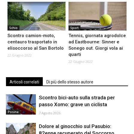
Schio
Sport
Scontro camion-moto,
Tennis, giornata agrodolce
centauro trasportato in
ad Eastbourne: Sinner e
elisoccorso al San Bortolo
Sonego out. Giorgi vola ai
quarti
22 Giugno 2022
22 Giugno 2022
Articoli correlati
Di più dello stesso autore
Scontro bici-auto sulla strada per
passo Xomo: grave un ciclista
Posina
7 Agosto 2026
Dolore al ginocchio sul Pasubio:
82enne recuperato dal Soccorso