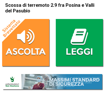
Scossa di terremoto 2.9 fra Posina e Valli
del Pasubio
Home
Thiene
Posina
Cronaca
In Evidenza
Thiene
Posina
Schio
Valli del Pasubio
Scossa di terremoto 2.9 fra
Posina e Valli del Pasubio
Da
Mariagrazia Bonollo
15 Giugno 2024
(aggiornato il
15 Giugno 2024 15:57
)
ASCOLTA L'AUDIO
Lettore
00:00
00:00