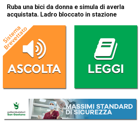
Ruba una bici da donna e simula di averla
acquistata. Ladro bloccato in stazione
Home
Thiene
Cronaca
In Evidenza
Thiene
Ruba una bici da donna e
simula di averla acquistata.
Ladro bloccato in stazione
Da
Omar Dal Maso
1 Aprile 2021
(aggiornato il
1 Aprile 2021 15:30
)
ASCOLTA L'AUDIO