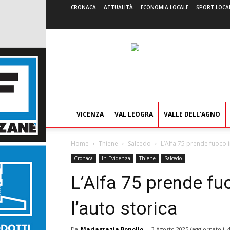
CRONACA
ATTUALITÀ
ECONOMIA LOCALE
SPORT LOCA
VICENZA
VAL LEOGRA
VALLE DELL’AGNO
Home
Thiene
Salcedo
L’Alfa 75 prende fuoco in
Cronaca
In Evidenza
Thiene
Salcedo
L’Alfa 75 prende fuo
l’auto storica
Da
Mariagrazia Bonollo
-
3 Agosto 2025
(aggiornato il