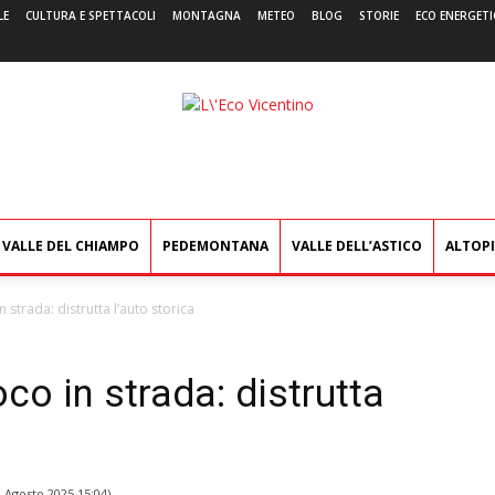
LE
CULTURA E SPETTACOLI
MONTAGNA
METEO
BLOG
STORIE
ECO ENERGETI
L'Eco
Vicentino
VALLE DEL CHIAMPO
PEDEMONTANA
VALLE DELL’ASTICO
ALTOP
 strada: distrutta l’auto storica
co in strada: distrutta
4 Agosto 2025 15:04
)