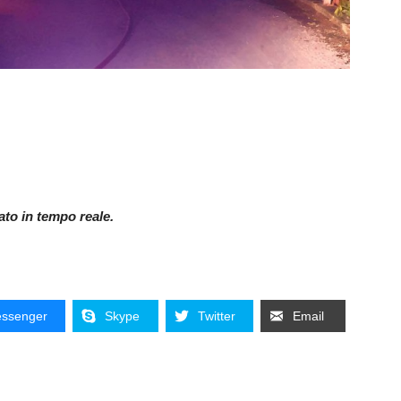
nato in tempo reale.
ssenger
Skype
Twitter
Email