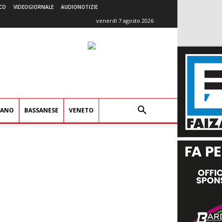
CO
VIDEOGIORNALE
AUDIONOTIZIE
venerdì 7 agosto 2026
IANO
BASSANESE
VENETO