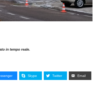
nato in tempo reale.
ssenger
Skype
Twitter
Email