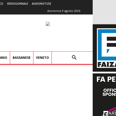
CO
VIDEOGIORNALE
AUDIONOTIZIE
domenica 9 agosto 2026
IANO
BASSANESE
VENETO