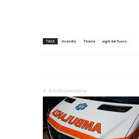
TAGS
Incendio
Thiene
vigili del fuoco
Articolo precedente