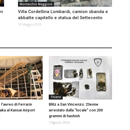
Montecchio Maggiore
in
Villa Cordellina Lombardi, camion sbanda e
abbatte capitello e statua del Settecento
18 Maggio 2026
Thiene
l’aereo di Ferrarin
Blitz a San Vincenzo: 23enne
aka al Kansai Airport
arrestato dalla “locale” con 200
grammi di hashish
6
7 Agosto 2026