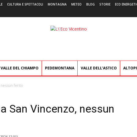
LE
CULTURA E SPETTACOLI
MONTAGNA
METEO
BLOG
STORIE
ECO ENERGETI
L'Eco
Vicentino
VALLE DEL CHIAMPO
PEDEMONTANA
VALLE DELL’ASTICO
ALTOP
 nessun ferito
ia San Vincenzo, nessun
2026 12:51
)