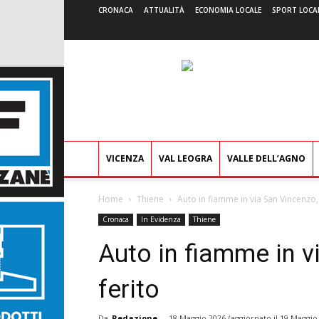
CRONACA
ATTUALITÀ
ECONOMIA LOCALE
SPORT LOCA
VICENZA
VAL LEOGRA
VALLE DELL’AGNO
Home
Thiene
Auto in fiamme in via San Vincenzo,
Cronaca
In Evidenza
Thiene
Auto in fiamme in v
ferito
Da
Redazione
-
18 Maggio 2026
(aggiornato il
19 Maggio 