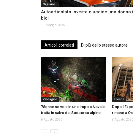
Orgiano
Autoarticolato investe e uccide una donna 
bici
18 Maggio 2026
Articoli correlati
Di più dello stesso autore
Valdagno
Thiene
78enne scivola in un dirupo a Novale:
Dopo l’Expo 
tratta in salvo dal Soccorso alpino
rimane a Os
9 Agosto 2026
8 Agosto 202