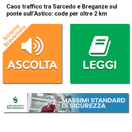
Caos traffico tra Sarcedo e Breganze sul
ponte sull’Astico: code per oltre 2 km
Home
Thiene
Sarcedo
Thiene
Breganze
Cronaca
Fara Vicentino
In Evidenza
Sarcedo
Caos traffico tra Sarcedo e
Breganze sul ponte
sull’Astico: code per oltre 2
km
Da
Omar Dal Maso
1 Agosto 2024
(aggiornato il
1 Agosto 2024 18:22
)