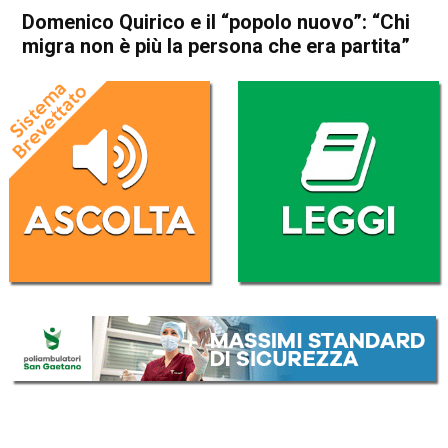
Domenico Quirico e il “popolo nuovo”: “Chi
migra non è più la persona che era partita”
Home
Thiene
Sarcedo
Attualità
In Evidenza
Thiene
Sarcedo
Domenico Quirico e il “popolo
nuovo”: “Chi migra non è più
la persona che era partita”
Da
Mariagrazia Bonollo
27 Marzo 2019
(aggiornato il
27 Marzo 2019 16:57
)
ASCOLTA L'AUDIO