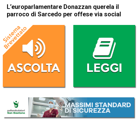
L’europarlamentare Donazzan querela il
parroco di Sarcedo per offese via social
Home
Thiene
Sarcedo
Attualità
In Evidenza
Thiene
Sarcedo
L’europarlamentare
Donazzan querela il parroco
di Sarcedo per offese via
social
Da
Mariagrazia Bonollo
10 Giugno 2026
(aggiornato il
11 Giugno 2026 19:08
)