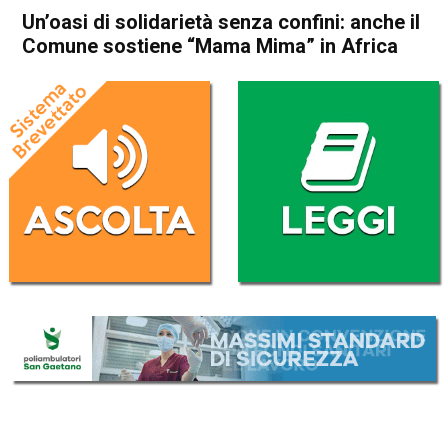
Un’oasi di solidarietà senza confini: anche il
Comune sostiene “Mama Mima” in Africa
Home
Thiene
Attualità
Eco dei Comuni
In Evidenza
Publiredazionale
Thiene
Un’oasi di solidarietà senza
confini: anche il Comune
sostiene “Mama Mima” in
Africa
Da
Omar Dal Maso
30 Settembre 2019
(aggiornato il
30 Settembre 2019 18:04
)