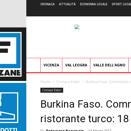
CRONACA
ATTUALITÀ
ECONOMIA LOCALE
SPORT LOCA
VICENZA
VAL LEOGRA
VALLE DELL’AGNO
Home
Cronaca Esteri
Burkina Faso. Commando att
Cronaca Esteri
Burkina Faso. Com
ristorante turco: 18
Da
Redazione Nazionale
-
14 Agosto 2017