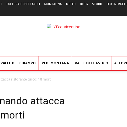
LE
CULTURA E SPETTACOLI
MONTAGNA
METEO
BLOG
STORIE
ECO ENERGETI
L'Eco
Vicentino
VALLE DEL CHIAMPO
PEDEMONTANA
VALLE DELL’ASTICO
ALTOP
acca ristorante turco: 18 morti
mando attacca
 morti