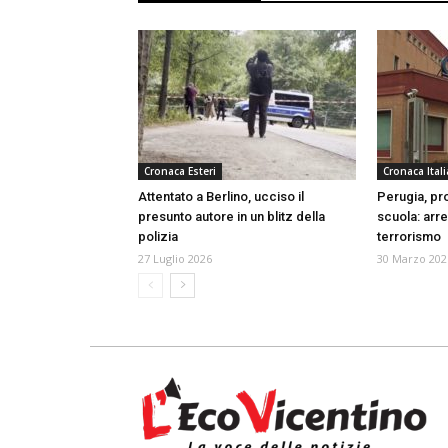
Cronaca Esteri
Cronaca Itali
Attentato a Berlino, ucciso il
Perugia, pr
presunto autore in un blitz della
scuola: arr
polizia
terrorismo
27 Luglio 2026
30 Marzo 202