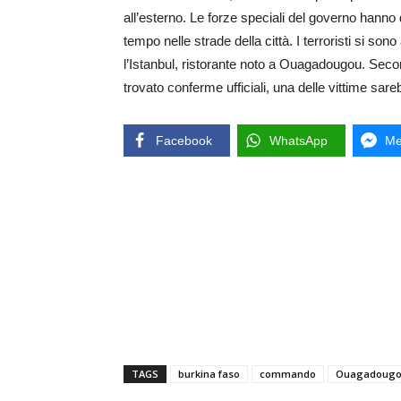
all’esterno. Le forze speciali del governo hanno q
tempo nelle strade della città. I terroristi si sono
l’Istanbul, ristorante noto a Ouagadougou. Seco
trovato conferme ufficiali, una delle vittime sare
Facebook
WhatsApp
Me
TAGS
burkina faso
commando
Ouagadoug