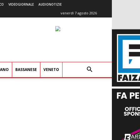
CO
VIDEOGIORNALE
AUDIONOTIZIE
venerdì 7 agosto 2026
IANO
BASSANESE
VENETO