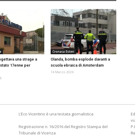
a
Cronaca Esteri
ogettava una strage a
Olanda, bomba esplode davanti a
estato 17enne per
scuola ebraica di Amsterdam
14 Marzo 2026
6
L’Eco Vicentino è una testata giornalistica
Ed
vi
Registrazione n. 16/2016 del Registro Stampa del
P.
Tribunale di Vicenza
R