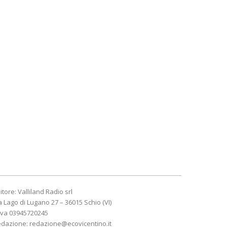
itore: Valliland Radio srl
a Lago di Lugano 27 – 36015 Schio (VI)
Iva 03945720245
edazione:
redazione@ecovicentino.it