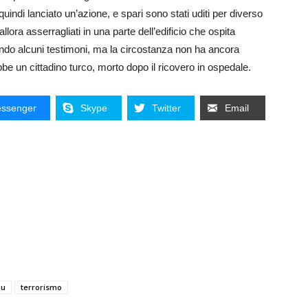
uindi lanciato un’azione, e spari sono stati uditi per diverso
 allora asserragliati in una parte dell’edificio che ospita
ndo alcuni testimoni, ma la circostanza non ha ancora
bbe un cittadino turco, morto dopo il ricovero in ospedale.
ssenger
Skype
Twitter
Email
ou
terrorismo