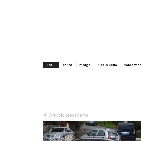
TAGS
corsa
malga
nicola sella
valdastic
Articolo precedente