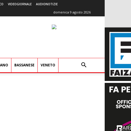
CO
VIDEOGIORNALE
AUDIONOTIZIE
domenica 9 agosto 2026
IANO
BASSANESE
VENETO