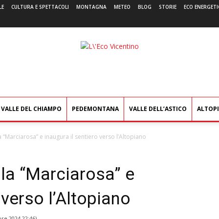
LE
CULTURA E SPETTACOLI
MONTAGNA
METEO
BLOG
STORIE
ECO ENERGETI
L'Eco
Vicentino
VALLE DEL CHIAMPO
PEDEMONTANA
VALLE DELL’ASTICO
ALTOP
 “Marciarosa” e inaugura il sentiero verso l’Altopiano
la “Marciarosa” e
 verso l’Altopiano
bre 2024 22:46
)