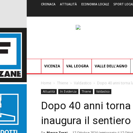
CRONACA
ATTUALITÀ
ECONOMIA LOCALE
SPORT LOCA
VICENZA
VAL LEOGRA
VALLE DELL’AGNO
Home
Thiene
Valdastico
Dopo 40 anni torna la
Attualità
In Evidenza
Thiene
Valdastico
Dopo 40 anni torna 
inaugura il sentiero
Da
Marco Zorzi
-
17 Ottobre 2024
(aggiornato il
17 Otto