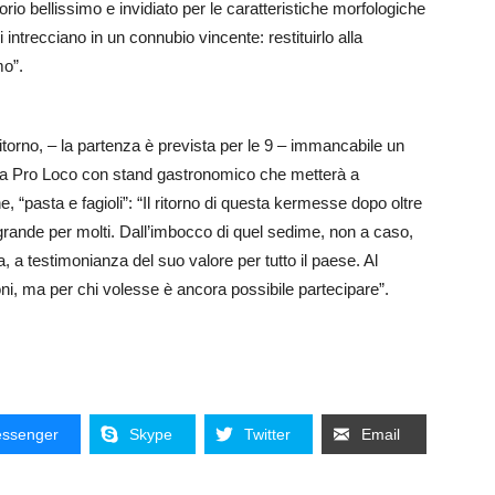
torio bellissimo e invidiato per le caratteristiche morfologiche
intrecciano in un connubio vincente: restituirlo alla
mo”.
 ritorno, – la partenza è prevista per le 9 – immancabile un
ella Pro Loco con stand gastronomico che metterà a
, “pasta e fagioli”: “Il ritorno di questa kermesse dopo oltre
rande per molti. Dall’imbocco di quel sedime, non a caso,
 a testimonianza del suo valore per tutto il paese. Al
i, ma per chi volesse è ancora possibile partecipare”.
ssenger
Skype
Twitter
Email