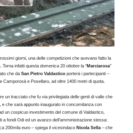
rossimi giorni, una delle competizioni che avevano fatto la
ta. Torna infatti questa domenica 20 ottobre la “
Marciarosa
”
iato che da
San Pietro Valdastico
porterà i partecipanti –
ghe Camporosà e Posellaro, ad oltre 1400 metri di quota.
e un tracciato che fu via privilegiata delle genti di valle che
li, e che sarà appunto inaugurato in concomitanza con
e ad un cospicuo investimento del comune di Valdastico,
ati a fondi Odi ed un avanzo dell’amministrazione stessa:
irca 200mila euro – spiega il vicesindaco
Nicola Sella
– che