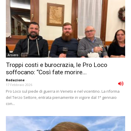
Arsiero
Troppi costi e burocrazia, le Pro Loco
soffocano: “Così fate morire...
Redazione
-
17 Febbraio 2026
Pro Loco sul piede di guerra in Veneto e nel vicentino. La riforma
del Terzo Settore, entrata pienamente in vigore dal 1° gennaio
con...