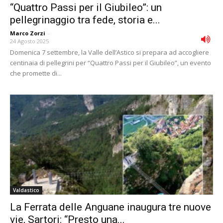
“Quattro Passi per il Giubileo”: un
pellegrinaggio tra fede, storia e...
Marco Zorzi
-
24 Agosto 2025
Domenica 7 settembre, la Valle dell’Astico si prepara ad accogliere
centinaia di pellegrini per “Quattro Passi per il Giubileo”, un evento
che promette di...
Valdastico
La Ferrata delle Anguane inaugura tre nuove
vie, Sartori: “Presto una...