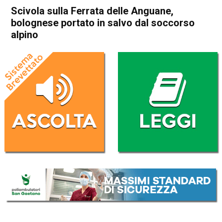
Scivola sulla Ferrata delle Anguane,
bolognese portato in salvo dal soccorso
alpino
Home
Thiene
Valdastico
Cronaca
In Evidenza
Thiene
Valdastico
Scivola sulla Ferrata delle
Anguane, bolognese portato
in salvo dal soccorso alpino
Da
Redazione
13 Giugno 2020
(aggiornato il
13 Giugno 2020 16:23
)
ASCOLTA L'AUDIO