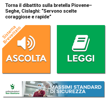
Torna il dibattito sulla bretella Piovene–
Seghe, Cislaghi: “Servono scelte
coraggiose e rapide”
Home
Thiene
Velo d'Astico
Thiene
Arsiero
Attualità
Cogollo del Cengio
In Evidenza
Schio
Piovene Rocchette
Velo d'Astico
Torna il dibattito sulla bretella
Piovene–Seghe, Cislaghi:
“Servono scelte coraggiose e
rapide”
Da
Marco Zorzi
25 Agosto 2025
(aggiornato il
25 Agosto 2025 19:18
)