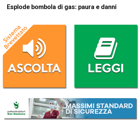
Esplode bombola di gas: paura e danni
Home
Thiene
Villaverla
Cronaca
In Evidenza
Thiene
Villaverla
Esplode bombola di gas:
paura e danni
Da
Redazione
22 Giugno 2020
(aggiornato il
23 Giugno 2020 7:48
)
ASCOLTA L'AUDIO
Lettore
00:00
00:00