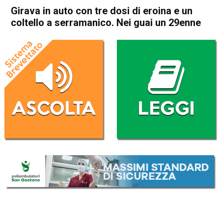
Girava in auto con tre dosi di eroina e un
coltello a serramanico. Nei guai un 29enne
Home
Thiene
Villaverla
Cronaca
In Evidenza
Thiene
Villaverla
Girava in auto con tre dosi di
eroina e un coltello a
serramanico. Nei guai un
29enne
Da
Omar Dal Maso
6 Dicembre 2020
(aggiornato il
7 Dicembre 2020 10:47
)