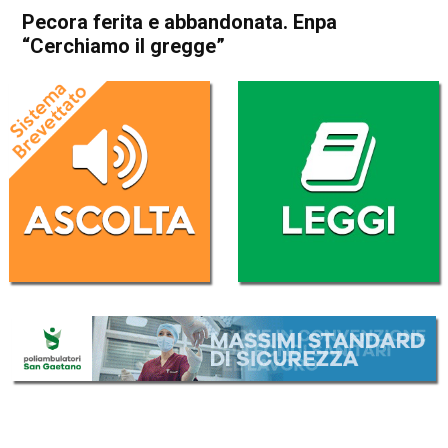
Pecora ferita e abbandonata. Enpa
“Cerchiamo il gregge”
Home
Thiene
Villaverla
Attualità
In Evidenza
Thiene
Villaverla
Pecora ferita e abbandonata.
Enpa “Cerchiamo il gregge”
Da
Redazione
11 Aprile 2020
(aggiornato il
11 Aprile 2020 14:23
)
ASCOLTA L'AUDIO
Lettore
00:00
00:00