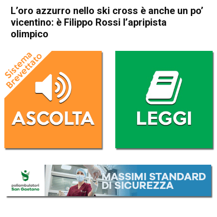
L’oro azzurro nello ski cross è anche un po’
vicentino: è Filippo Rossi l’apripista
olimpico
Home
Thiene
Zanè
Attualità
In Evidenza
Thiene
Zanè
L’oro azzurro nello ski cross è
anche un po’ vicentino: è
Filippo Rossi l’apripista
olimpico
Da
Anna Bianchini
24 Febbraio 2026