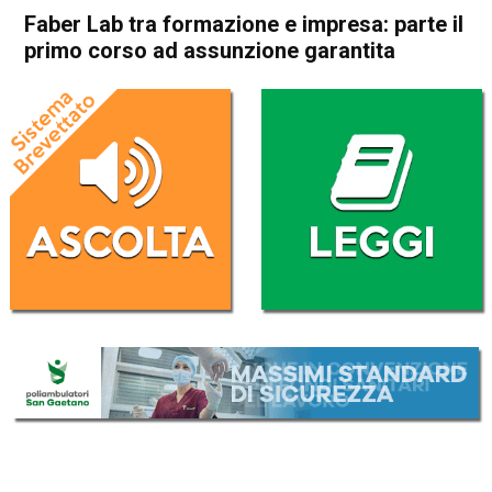
Faber Lab tra formazione e impresa: parte il
primo corso ad assunzione garantita
Home
Schio
Attualità
In Evidenza
Schio
Faber Lab tra formazione e
impresa: parte il primo corso
ad assunzione garantita
Da
Redazione
24 Febbraio 2026
(aggiornato il
25 Febbraio 2026 15:41
)
ASCOLTA L'AUDIO