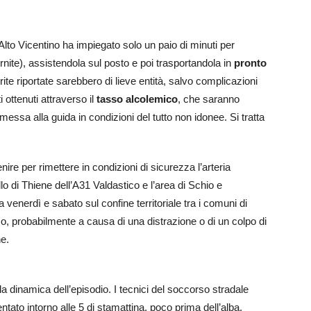
Alto Vicentino ha impiegato solo un paio di minuti per
ornite), assistendola sul posto e poi trasportandola in
pronto
erite riportate sarebbero di lieve entità, salvo complicazioni
i ottenuti attraverso il
tasso alcolemico
, che saranno
e messa alla guida in condizioni del tutto non idonee. Si tratta
ire per rimettere in condizioni di sicurezza l’arteria
lo di Thiene dell’A31 Valdastico e l’area di Schio e
ra venerdì e sabato sul confine territoriale tra i comuni di
mo, probabilmente a causa di una distrazione o di un colpo di
he.
lla dinamica dell’episodio. I tecnici del soccorso stradale
ato intorno alle 5 di stamattina, poco prima dell’alba.