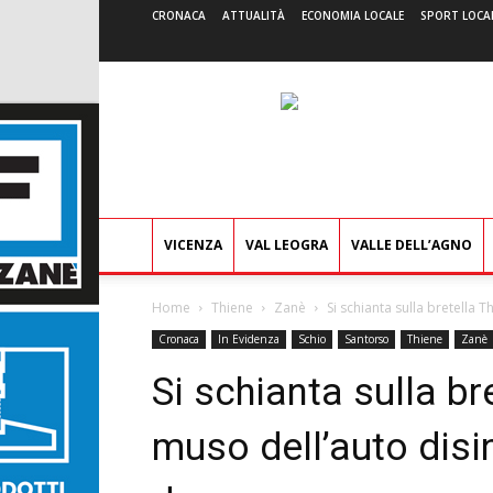
CRONACA
ATTUALITÀ
ECONOMIA LOCALE
SPORT LOCA
VICENZA
VAL LEOGRA
VALLE DELL’AGNO
Home
Thiene
Zanè
Si schianta sulla bretella 
Cronaca
In Evidenza
Schio
Santorso
Thiene
Zanè
Si schianta sulla br
muso dell’auto disi