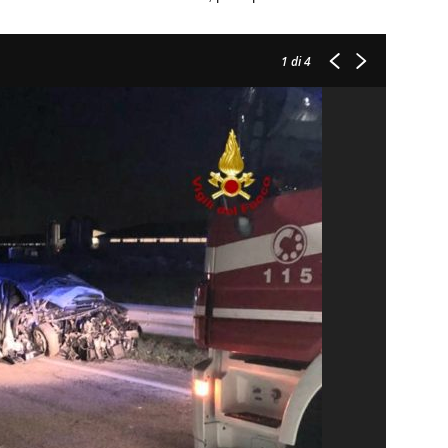
1
di 4