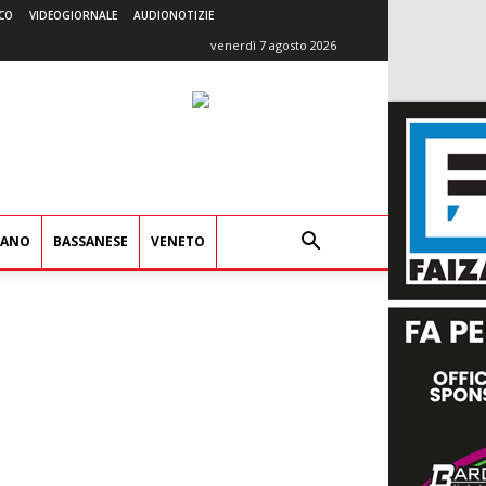
CO
VIDEOGIORNALE
AUDIONOTIZIE
venerdì 7 agosto 2026
IANO
BASSANESE
VENETO