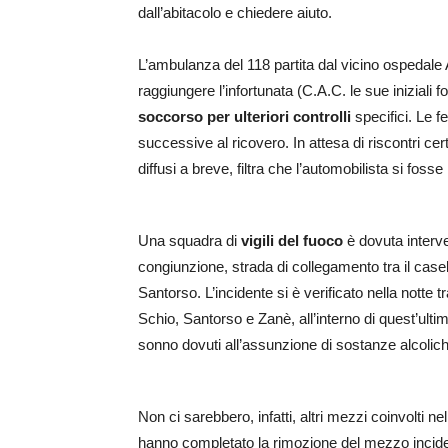
dall’abitacolo e chiedere aiuto.
L’ambulanza del 118 partita dal vicino ospedale 
raggiungere l’infortunata (C.A.C. le sue iniziali f
soccorso
per ulteriori controlli
specifici. Le f
successive al ricovero. In attesa di riscontri cert
diffusi a breve, filtra che l’automobilista si foss
Una squadra di
vigili del fuoco
è dovuta interven
congiunzione, strada di collegamento tra il casel
Santorso. L’incidente si è verificato nella notte t
Schio, Santorso e Zanè, all’interno di quest’ulti
sonno dovuti all’assunzione di sostanze alcolic
Non ci sarebbero, infatti, altri mezzi coinvolti ne
hanno completato la rimozione del mezzo incident