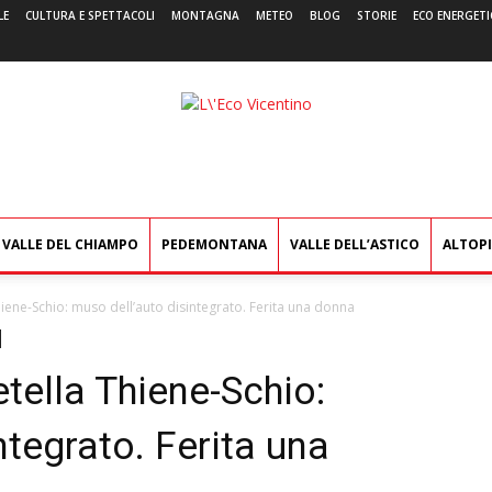
LE
CULTURA E SPETTACOLI
MONTAGNA
METEO
BLOG
STORIE
ECO ENERGETI
L'Eco
Vicentino
VALLE DEL CHIAMPO
PEDEMONTANA
VALLE DELL’ASTICO
ALTOP
Thiene-Schio: muso dell’auto disintegrato. Ferita una donna
etella Thiene-Schio:
ntegrato. Ferita una