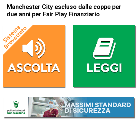
Manchester City escluso dalle coppe per
due anni per Fair Play Finanziario
Home
Sport
Sport
Manchester City escluso
dalle coppe per due anni per
Fair Play Finanziario
Da
Redazione Nazionale
15 Febbraio 2020
(aggiornato il
15 Febbraio 2020 17:58
)
ASCOLTA L'AUDIO