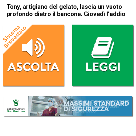
Tony, artigiano del gelato, lascia un vuoto
profondo dietro il bancone. Giovedì l’addio
Home
Thiene
Zanè
Cronaca
In Evidenza
Schio
Thiene
Zanè
Tony, artigiano del gelato,
lascia un vuoto profondo
dietro il bancone. Giovedì
l’addio
Da
Omar Dal Maso
21 Dicembre 2021
(aggiornato il
24 Dicembre 2021 10:47
)