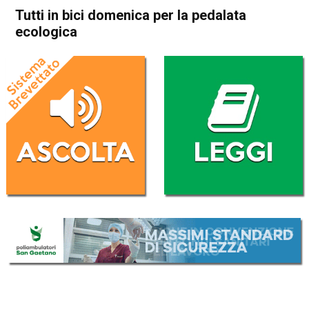
Tutti in bici domenica per la pedalata
ecologica
Home
Thiene
Zugliano
Attualità
In Evidenza
Thiene
Zugliano
Tutti in bici domenica per la
pedalata ecologica
Da
Redazione
16 Maggio 2026
(aggiornato il
16 Maggio 2026 19:13
)
ASCOLTA L'AUDIO
Lettore
00:00
00:00