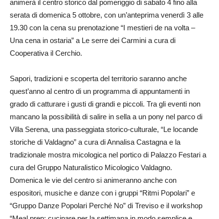
animerà il centro storico dal pomeriggio di sabato 4 fino alla
serata di domenica 5 ottobre, con un’anteprima venerdì 3 alle
19.30 con la cena su prenotazione “I mestieri de na volta –
Una cena in ostaria” a Le serre dei Carmini a cura di
Cooperativa il Cerchio.
Sapori, tradizioni e scoperta del territorio saranno anche
quest’anno al centro di un programma di appuntamenti in
grado di catturare i gusti di grandi e piccoli. Tra gli eventi non
mancano la possibilità di salire in sella a un pony nel parco di
Villa Serena, una passeggiata storico-culturale, “Le locande
storiche di Valdagno” a cura di Annalisa Castagna e la
tradizionale mostra micologica nel portico di Palazzo Festari a
cura del Gruppo Naturalistico Micologico Valdagno.
Domenica le vie del centro si animeranno anche con
espositori, musiche e danze con i gruppi “Ritmi Popolari” e
“Gruppo Danze Popolari Perché No” di Treviso e il workshop
“Meal prep: cucinare per la settimana in modo semplice e