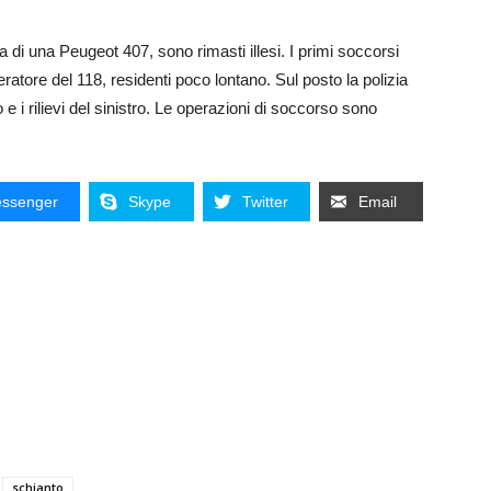
da di una Peugeot 407, sono rimasti illesi. I primi soccorsi
eratore del 118, residenti poco lontano. Sul posto la polizia
o e i rilievi del sinistro. Le operazioni di soccorso sono
ssenger
Skype
Twitter
Email
schianto