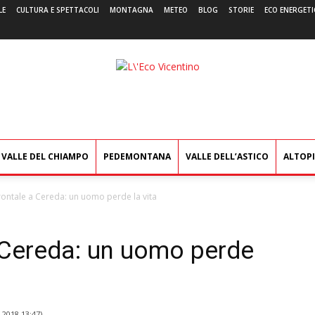
LE
CULTURA E SPETTACOLI
MONTAGNA
METEO
BLOG
STORIE
ECO ENERGETI
L'Eco
Vicentino
VALLE DEL CHIAMPO
PEDEMONTANA
VALLE DELL’ASTICO
ALTOP
rontale a Cereda: un uomo perde la vita
a Cereda: un uomo perde
 2018 13:47
)