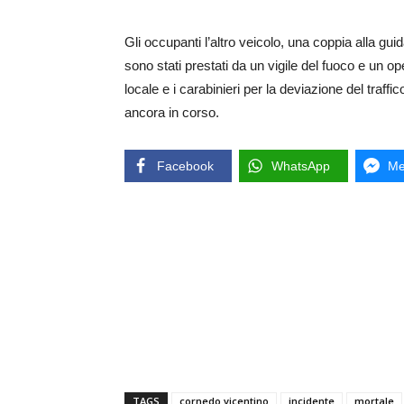
Gli occupanti l’altro veicolo, una coppia alla gui
sono stati prestati da un vigile del fuoco e un op
locale e i carabinieri per la deviazione del traffic
ancora in corso.
Facebook
WhatsApp
Me
TAGS
cornedo vicentino
incidente
mortale