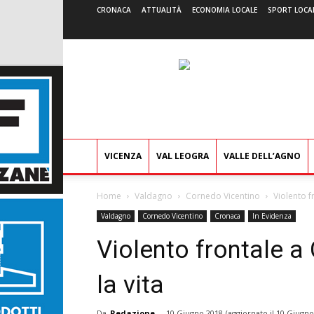
CRONACA
ATTUALITÀ
ECONOMIA LOCALE
SPORT LOCA
VICENZA
VAL LEOGRA
VALLE DELL’AGNO
Home
Valdagno
Cornedo Vicentino
Violento f
Valdagno
Cornedo Vicentino
Cronaca
In Evidenza
Violento frontale 
la vita
Da
Redazione
-
10 Giugno 2018
(aggiornato il
10 Giugno