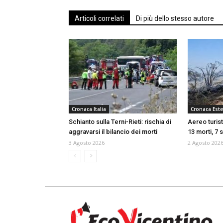
Articoli correlati
Di più dello stesso autore
Cronaca Italia
Cronaca Este
Schianto sulla Terni-Rieti: rischia di
Aereo turist
aggravarsi il bilancio dei morti
13 morti, 7 s
3 Agosto 2026
2 Agosto 202