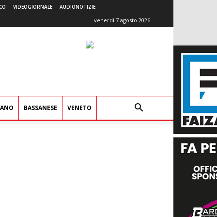
CO
VIDEOGIORNALE
AUDIONOTIZIE
venerdì 7 agosto 2026
IANO
BASSANESE
VENETO