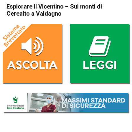
Esplorare il Vicentino – Sui monti di
Cerealto a Valdagno
Home
Valdagno
Blog
In Evidenza
Montagna
Valdagno
Esplorare il Vicentino – Sui
monti di Cerealto a Valdagno
Da
Mirko Cocco
29 Settembre 2019
(aggiornato il
29 Settembre 2019 15:12
)
ASCOLTA L'AUDIO
Lettore
00:00
00:00