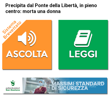
Precipita dal Ponte della Libertà, in pieno
centro: morta una donna
Home
Valdagno
Cronaca
In Evidenza
Valdagno
Precipita dal Ponte della
Libertà, in pieno centro:
morta una donna
Da
Mariagrazia Bonollo
23 Ottobre 2022
(aggiornato il
23 Ottobre 2022 20:43
)
ASCOLTA L'AUDIO