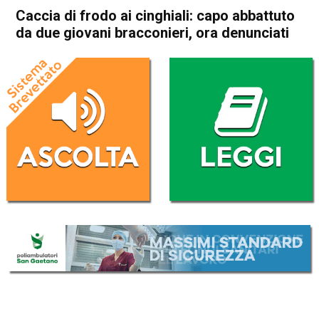
Caccia di frodo ai cinghiali: capo abbattuto
da due giovani bracconieri, ora denunciati
Home
Valdagno
Recoaro Terme
Cronaca
In Evidenza
Valdagno
Recoaro Terme
Caccia di frodo ai cinghiali:
capo abbattuto da due
giovani bracconieri, ora
denunciati
Da
Omar Dal Maso
4 Marzo 2021
(aggiornato il
4 Marzo 2021 19:27
)