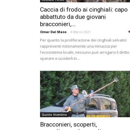
Caccia di frodo ai cinghiali: capo
abbattuto da due giovani
bracconieri,...
Omar Dal Maso
-
4 Marzo 2021
Per quanto la proliferazione dei cinghiali selvatici
rappresenti notoriamente una minaccia per
l'ecosistema locale, nessuno può arrogarsi il diritto
sparare e ucciderli in...
Quinto Vicentino
Bracconieri, scoperti,