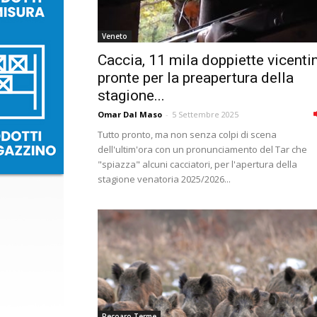
Veneto
Caccia, 11 mila doppiette vicenti
pronte per la preapertura della
stagione...
Omar Dal Maso
-
5 Settembre 2025
Tutto pronto, ma non senza colpi di scena
dell'ultim'ora con un pronunciamento del Tar che
"spiazza" alcuni cacciatori, per l'apertura della
stagione venatoria 2025/2026...
Recoaro Terme