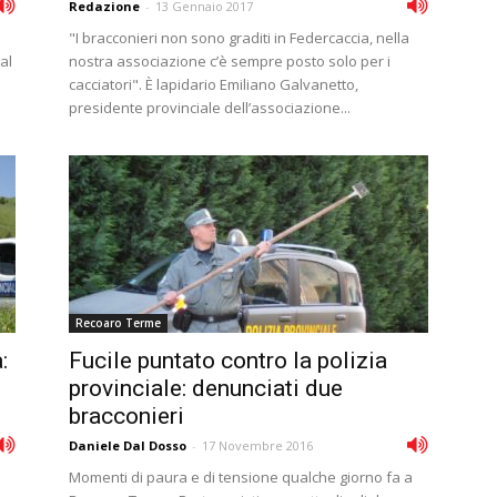
Redazione
-
13 Gennaio 2017
"I bracconieri non sono graditi in Federcaccia, nella
al
nostra associazione c’è sempre posto solo per i
cacciatori". È lapidario Emiliano Galvanetto,
presidente provinciale dell’associazione...
Recoaro Terme
:
Fucile puntato contro la polizia
provinciale: denunciati due
bracconieri
Daniele Dal Dosso
-
17 Novembre 2016
Momenti di paura e di tensione qualche giorno fa a