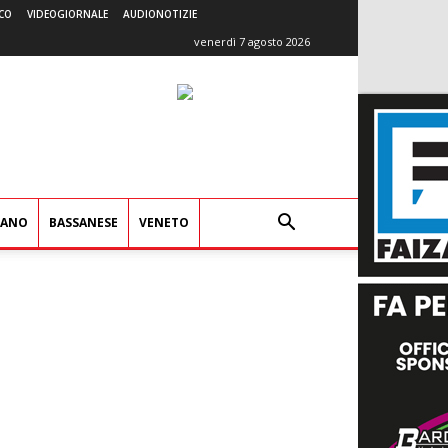
CO
VIDEOGIORNALE
AUDIONOTIZIE
venerdì 7 agosto 2026
IANO
BASSANESE
VENETO