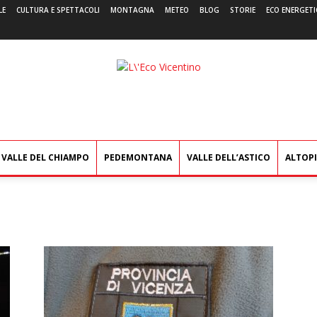
LE
CULTURA E SPETTACOLI
MONTAGNA
METEO
BLOG
STORIE
ECO ENERGETI
L'Eco
Vicentino
VALLE DEL CHIAMPO
PEDEMONTANA
VALLE DELL’ASTICO
ALTOP