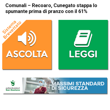
Comunali – Recoaro, Cunegato stappa lo
spumante prima di pranzo con il 61%
Home
Valdagno
Recoaro Terme
Attualità
In Evidenza
Valdagno
Recoaro Terme
Comunali – Recoaro,
Cunegato stappa lo
spumante prima di pranzo
con il 61%
Da
Omar Dal Maso
22 Settembre 2020
(aggiornato il
22 Settembre 2020 19:54
)