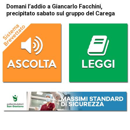
Domani l’addio a Giancarlo Facchini,
precipitato sabato sul gruppo del Carega
Home
Valdagno
Recoaro Terme
Cronaca
In Evidenza
Valdagno
Recoaro Terme
Domani l’addio a Giancarlo
Facchini, precipitato sabato
sul gruppo del Carega
Da
Omar Dal Maso
21 Luglio 2020
(aggiornato il
21 Luglio 2020 19:33
)
ASCOLTA L'AUDIO