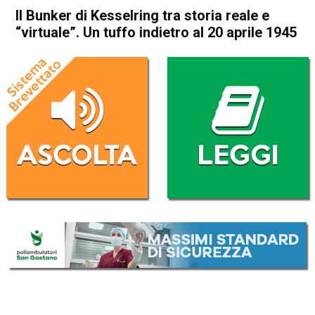
Il Bunker di Kesselring tra storia reale e
“virtuale”. Un tuffo indietro al 20 aprile 1945
Home
Valdagno
Recoaro Terme
Cultura e spettacoli
In Evidenza
Valdagno
Recoaro Terme
Il Bunker di Kesselring tra
storia reale e “virtuale”. Un
tuffo indietro al 20 aprile
1945
Da
Omar Dal Maso
23 Giugno 2021
(aggiornato il
23 Giugno 2021 19:31
)