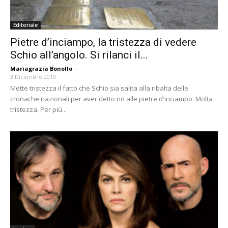
Editoriale
Pietre d’inciampo, la tristezza di vedere
Schio all’angolo. Si rilanci il...
Mariagrazia Bonollo
-
3 Dicembre 2019
Mette tristezza il fatto che Schio sia salita alla ribalta delle
cronache nazionali per aver detto no alle pietre d'inciampo. Molta
tristezza. Per più...