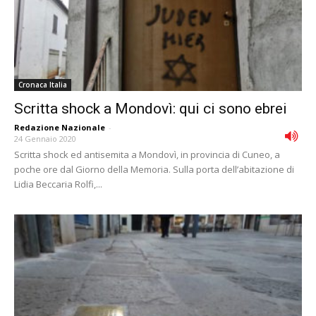
Cronaca Italia
Scritta shock a Mondovì: qui ci sono ebrei
Redazione Nazionale
-
24 Gennaio 2020
Scritta shock ed antisemita a Mondovì, in provincia di Cuneo, a
poche ore dal Giorno della Memoria. Sulla porta dell’abitazione di
Lidia Beccaria Rolfi,...