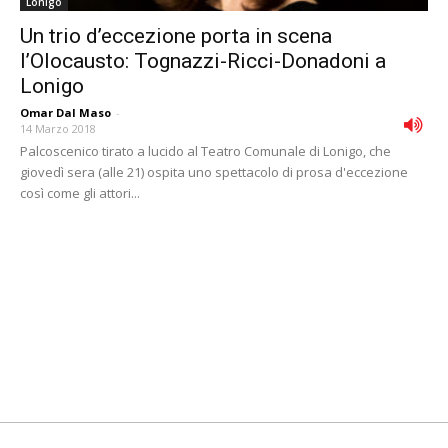
Lonigo
Un trio d’eccezione porta in scena
l’Olocausto: Tognazzi-Ricci-Donadoni a
Lonigo
Omar Dal Maso
-
14 Marzo 2018
Palcoscenico tirato a lucido al Teatro Comunale di Lonigo, che
giovedì sera (alle 21) ospita uno spettacolo di prosa d'eccezione
così come gli attori...