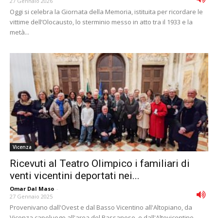
27 Gennaio 2026
Oggi si celebra la Giornata della Memoria, istituita per ricordare le
vittime dell’Olocausto, lo sterminio messo in atto tra il 1933 e la
metà...
Vicenza
Ricevuti al Teatro Olimpico i familiari di
venti vicentini deportati nei...
Omar Dal Maso
-
27 Gennaio 2025
Provenivano dall'Ovest e dal Basso Vicentino all'Altopiano, da
Vicenza capoluogo all'area del Bassanese, e dall'Altovicentino.