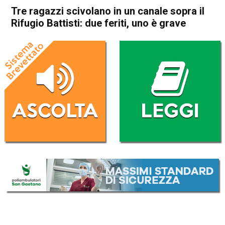
Tre ragazzi scivolano in un canale sopra il
Rifugio Battisti: due feriti, uno è grave
Home
Valdagno
Recoaro Terme
Cronaca
In Evidenza
Valdagno
Recoaro Terme
Tre ragazzi scivolano in un
canale sopra il Rifugio
Battisti: due feriti, uno è
grave
Da
Mariagrazia Bonollo
3 Maggio 2025
(aggiornato il
3 Maggio 2025 23:17
)