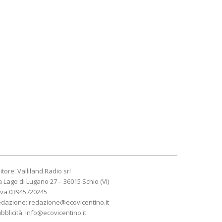
itore: Valliland Radio srl
a Lago di Lugano 27 – 36015 Schio (VI)
Iva 03945720245
edazione:
redazione@ecovicentino.it
bblicità:
info@ecovicentino.it