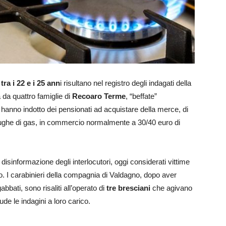
tra i 22 e i 25 ann
i risultano nel registro degli indagati della
da quattro famiglie di
Recoaro Terme
, “beffate”
 hanno indotto dei pensionati ad acquistare della merce, di
di fughe di gas, in commercio normalmente a 30/40 euro di
e disinformazione degli interlocutori, oggi considerati vittime
o. I carabinieri della compagnia di Valdagno, dopo aver
bbati, sono risaliti all’operato di
tre bresciani
che agivano
de le indagini a loro carico.