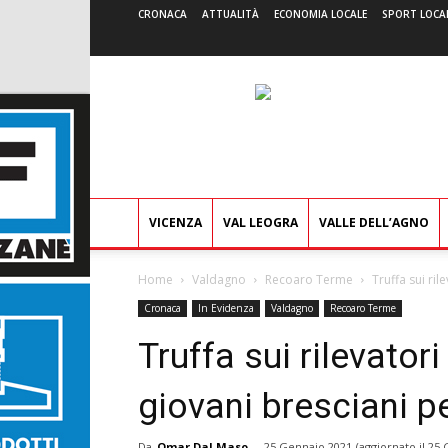
CRONACA
ATTUALITÀ
ECONOMIA LOCALE
SPORT LOCA
VICENZA
VAL LEOGRA
VALLE DELL’AGNO
Home
Valdagno
Recoaro Terme
Truffa sui ril
Cronaca
In Evidenza
Valdagno
Recoaro Terme
Truffa sui rilevatori
giovani bresciani pe
Da
Omar Dal Maso
-
25 Gennaio 2021
(aggiornato il
25 