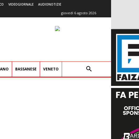
CO
VIDEOGIORNALE
AUDIONOTIZIE
giovedì 6 agosto 2026
IANO
BASSANESE
VENETO