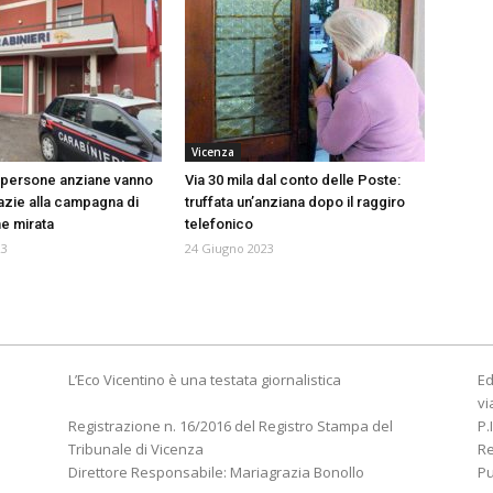
Vicenza
a persone anziane vanno
Via 30 mila dal conto delle Poste:
razie alla campagna di
truffata un’anziana dopo il raggiro
e mirata
telefonico
23
24 Giugno 2023
L’Eco Vicentino è una testata giornalistica
Ed
vi
Registrazione n. 16/2016 del Registro Stampa del
P.
Tribunale di Vicenza
R
Direttore Responsabile: Mariagrazia Bonollo
Pu