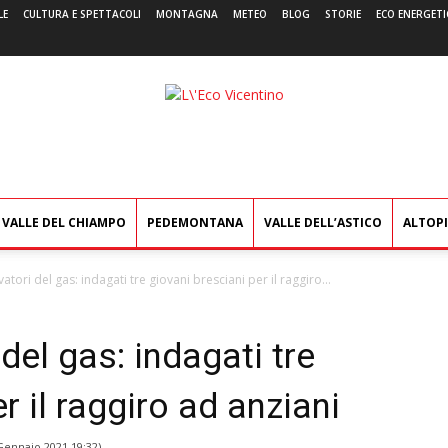
LE
CULTURA E SPETTACOLI
MONTAGNA
METEO
BLOG
STORIE
ECO ENERGETI
L'Eco
Vicentino
VALLE DEL CHIAMPO
PEDEMONTANA
VALLE DELL’ASTICO
ALTOP
evatori del gas: indagati tre giovani bresciani per il raggiro...
 del gas: indagati tre
r il raggiro ad anziani
Gennaio 2021 19:32
)