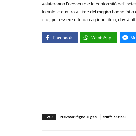
valuteranno l’accaduto e la conformità dell’ipotesi
Intanto le quattro vittime del raggiro hanno fatt
che, per essere ottenuto a pieno titolo, dovrà affr
Facebook
WhatsApp
Me
TAGS
rilevatori fighe di gas
truffe anziani