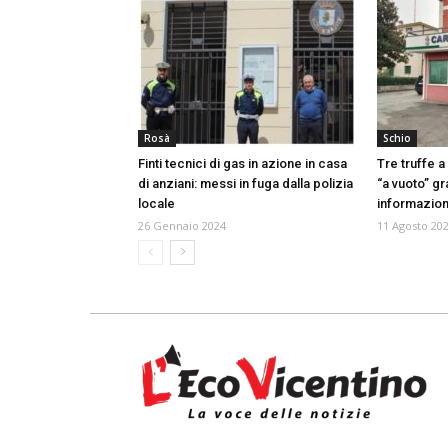
Rosà
Schio
Finti tecnici di gas in azione in casa
Tre truffe 
di anziani: messi in fuga dalla polizia
“a vuoto” g
locale
informazion
26 Gennaio 2024
11 Agosto 20