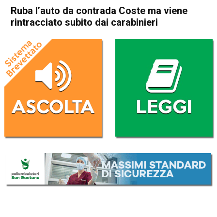
Ruba l’auto da contrada Coste ma viene
rintracciato subito dai carabinieri
Home
Valdagno
Cronaca
In Evidenza
Valdagno
Ruba l’auto da contrada
Coste ma viene rintracciato
subito dai carabinieri
Da
Omar Dal Maso
1 Luglio 2021
(aggiornato il
1 Luglio 2021 14:15
)
ASCOLTA L'AUDIO