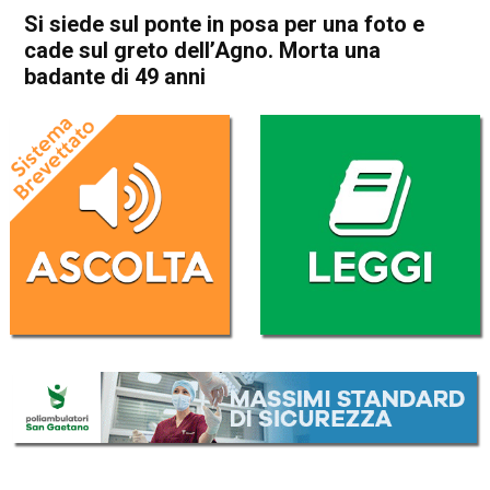
Si siede sul ponte in posa per una foto e
cade sul greto dell’Agno. Morta una
badante di 49 anni
Home
Valdagno
Cronaca
In Evidenza
Valdagno
Si siede sul ponte in posa per
una foto e cade sul greto
dell’Agno. Morta una badante
di 49 anni
Da
Omar Dal Maso
24 Ottobre 2022
(aggiornato il
24 Ottobre 2022 17:12
)