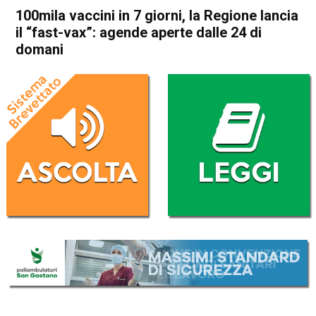
100mila vaccini in 7 giorni, la Regione lancia
il “fast-vax”: agende aperte dalle 24 di
domani
Home
Veneto
Attualità
In Evidenza
Veneto
100mila vaccini in 7 giorni, la
Regione lancia il “fast-vax”:
agende aperte dalle 24 di
domani
Da
Mariagrazia Bonollo
4 Agosto 2021
(aggiornato il
5 Agosto 2021 9:37
)