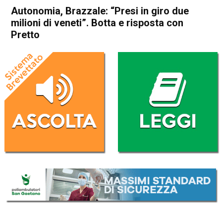
Autonomia, Brazzale: “Presi in giro due
milioni di veneti”. Botta e risposta con
Pretto
Home
Veneto
Attualità
In Evidenza
Schio
Marano Vicentino
Veneto
Thiene
Zanè
Autonomia, Brazzale: “Presi
in giro due milioni di veneti”.
Botta e risposta con Pretto
Da
Mariagrazia Bonollo
22 Dicembre 2018
(aggiornato il
23 Dicembre 2018 10:04
)