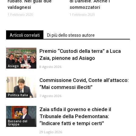
rubato. Nei guai due
di Daniele. Anche i
valdagnesi
sommozzatori
1 Febbraio 2020
1 Febbraio 2020
Articoli correlati
Di più dello stesso autore
Premio “Custodi della terra” a Luca
Zaia, pienone ad Asiago
Asiago
8 Agosto 2026
Commissione Covid, Conte all’attacco:
“Mai commessi illeciti”
Politica Italia
7 Agosto 2026
Zaia sfida il governo e chiede il
Tribunale della Pedemontana:
Bassano del
“Indicare fatti e tempi certi”
Grappa
29 Luglio 2026