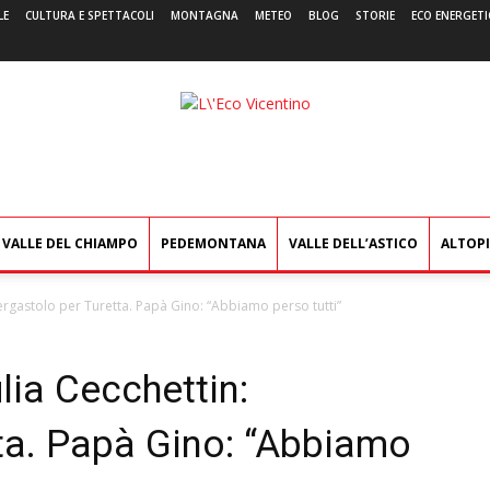
LE
CULTURA E SPETTACOLI
MONTAGNA
METEO
BLOG
STORIE
ECO ENERGETI
L'Eco
Vicentino
VALLE DEL CHIAMPO
PEDEMONTANA
VALLE DELL’ASTICO
ALTOP
 ergastolo per Turetta. Papà Gino: “Abbiamo perso tutti”
lia Cecchettin:
tta. Papà Gino: “Abbiamo