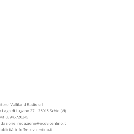
itore: Valliland Radio srl
a Lago di Lugano 27 – 36015 Schio (VI)
Iva 03945720245
edazione:
redazione@ecovicentino.it
bblicità:
info@ecovicentino.it