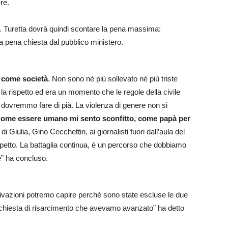
re.
. Turetta dovrà quindi scontare la pena massima:
la pena chiesta dal pubblico ministero.
 come società
. Non sono nè più sollevato nè più triste
a, la rispetto ed era un momento che le regole della civile
ovremmo fare di pià. La violenza di genere non si
ome essere umano mi sento sconfitto, come papà per
di Giulia, Gino Cecchettin, ai giornalisti fuori dall’aula del
ispetto. La battaglia continua, è un percorso che dobbiamo
e” ha concluso.
ivazioni potremo capire perchè sono state escluse le due
 richiesta di risarcimento che avevamo avanzato” ha detto