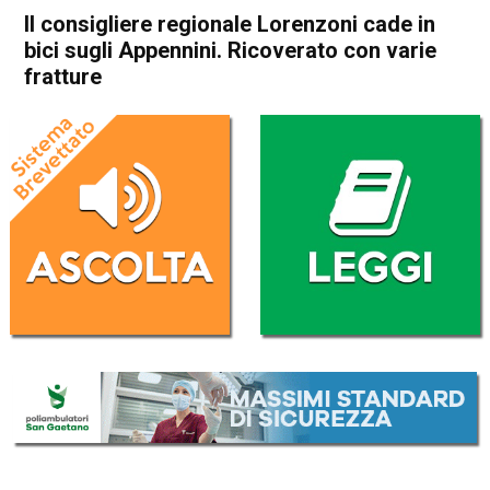
Il consigliere regionale Lorenzoni cade in
bici sugli Appennini. Ricoverato con varie
fratture
Home
Veneto
Cronaca
In Evidenza
Veneto
Il consigliere regionale
Lorenzoni cade in bici sugli
Appennini. Ricoverato con
varie fratture
Da
Omar Dal Maso
17 Maggio 2021
(aggiornato il
17 Maggio 2021 19:29
)