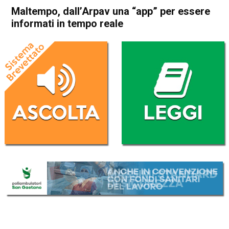
Maltempo, dall’Arpav una “app” per essere
informati in tempo reale
Home
Veneto
Attualità
In Evidenza
Veneto
Maltempo, dall’Arpav una
“app” per essere informati in
tempo reale
Da
Redazione
5 Giugno 2018
(aggiornato il
6 Giugno 2018 9:04
)
ASCOLTA L'AUDIO