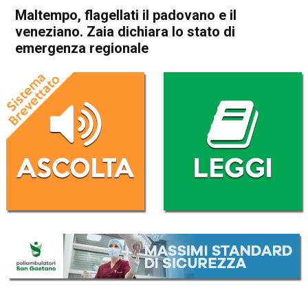
Maltempo, flagellati il padovano e il
veneziano. Zaia dichiara lo stato di
emergenza regionale
Home
Veneto
Cronaca
In Evidenza
Veneto
Maltempo, flagellati il
padovano e il veneziano. Zaia
dichiara lo stato di
emergenza regionale
Da
Mariagrazia Bonollo
21 Agosto 2025
(aggiornato il
21 Agosto 2025 19:36
)