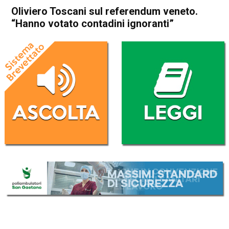
Oliviero Toscani sul referendum veneto.
“Hanno votato contadini ignoranti”
Home
Veneto
Attualità
In Evidenza
Veneto
Oliviero Toscani sul
referendum veneto. “Hanno
votato contadini ignoranti”
Da
Federico Pozzer
24 Ottobre 2017
(aggiornato il
25 Ottobre 2017 9:42
)
ASCOLTA L'AUDIO