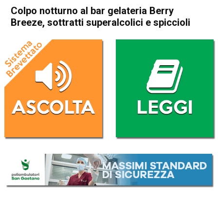
Colpo notturno al bar gelateria Berry
Breeze, sottratti superalcolici e spiccioli
Home
Schio
Cronaca
In Evidenza
Schio
Colpo notturno al bar
gelateria Berry Breeze,
sottratti superalcolici e
spiccioli
Da
Redazione
24 Ottobre 2017
(aggiornato il
25 Ottobre 2017 9:47
)